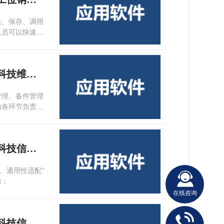
换、保存、调用
人员可以快速找
障，快速恢复设
高、安全性、可
恒银金融科技股份有限公司+应用软件+恒银科技维保智汇系统
管理、备件管理
由各环节负责人
备出库单、坏件
、借用出库单和
相应的库存处
恒银金融科技股份有限公司+应用软件+恒银科技信创金融自助驱动软件安装包智能打包平台V1.0
示系统中基础数
、通用性适配”
力：
在线咨询
恒银金融科技股份有限公司+应用软件+恒银科技信创金融自助驱动软件安装包智能打包平台V1.0