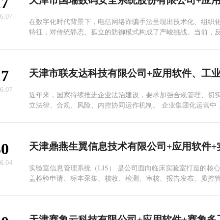
17
配备高清/4K触控屏，操作直观，适用于国际会议、多语言论坛
谈等专业场景。
6.07
在数字化时代背景下，电信网络诈骗手法呈现出技术化、组织
特征，对传统静态、孤立的防御模式构成了严峻挑战。当前，
大核心痛点：一是“数据孤岛”，各类通信、网络及金融数据彼
成犯罪团伙的全景视图；二是“预警偏差”，依赖单一规则或模
报率高，大量消耗有限的研判资源；三是“响应滞后”，从发现
17
的流程漫长，无法对快速变化的诈骗攻击做出即时反应。
6.07
近年来，国家持续推进企业法治建设，要求加强合规管理、切
立法律、合规、风险、内控协同运作机制。 企业集团化运营中，风险数据的统
一汇聚、风险事件的实时感知、风险处置的闭环管控，已成为
核心支撑。 友达云将风险、合规、内控、法律一体化协同管理，融入企业业务
流程，构建业务管理、风险管控、审计监察三道防线，推动制
30
险可控性。
6.04
实验室信息管理系统（LIS） 是公司面向临床实验室打造的核
盖检验申请、标本采集、核收、检测、审核、报告发布、质控
全流程，支持条码化唯一标识、仪器双向通信、自动核收、危
多级审核规则配置，可与 HIS、电子病历等系统无缝对接，实
互通、全程可追溯。系统内置标准化质控模块，支持 Levey-Jenni
Westgard 多规则质控判断，自动记录质控数据并生成分析报