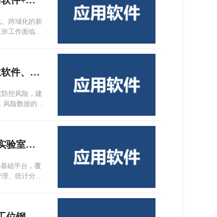
天津市国瑞数码安全系统股份有限公司+应用软件+国瑞数码智能体反诈平台V1.0
、高端商务洽
化、跨域化的新
反诈工作面临三
此割裂，难以形
型导致误报、漏
线索到实施处置
天津市联友达科技有限公司+应用软件、工业软件、其他软件+企业全面风控管理平台
实防控风险，建
组织治理能力的
度落地，提升风
天津鼎燕生翼信息技术有限公司+应用软件+实验室信息管理系统
心基础平台，覆
管理、统计分析
急值智能预警、
现检验数据互联
ngs 质控图、
天津赛象云科技有限公司+应用软件+赛象多工位钢丝圈缠绕生产线系统软件
告，有效保障检测