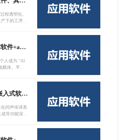
天津市零创科技有限公司+应用软件、工业软件、其他软件+工厂零散制造业与化工业MES
产过程透明化、
生产下的工序排
艺参数实时监控
增效，确保产品
北京天工盈动科技有限公司+应用软件、支撑软件+amaster（河狸哥）Vibe to App 全栈开发平台
个人成为 “AI
的落地载体。平台
D 生成、界面
作，将传统应用
医普神州（天津)科技有限公司+应用软件、嵌入式软件+天电筑源同声传译系统
体化同声传译系
生成等功能深度
时提供超越专业
保真音频矩阵。