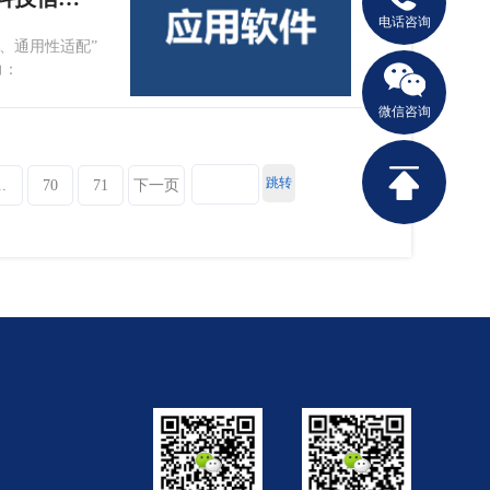
电话咨询
、通用性适配”
力：
微信咨询
跳转
..
70
71
下一页