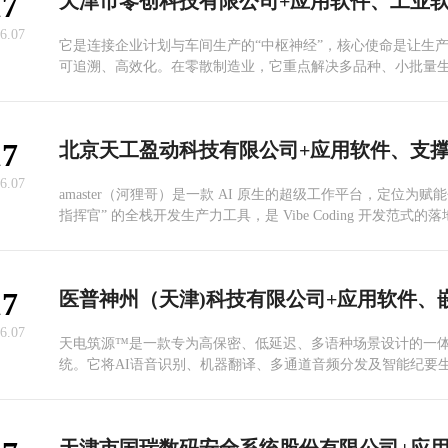
17
6.07
它是连接企业计划与车间生产的“中枢神经”，核心使命是让生
可追溯、高效化。在零散制造业，它重点解决多品种、小批量
程与物料精准协同问题；在化工业，则侧重于连续生产中的工
与严格批次管控，并兼顾生产安全。最终目标都是帮工厂降本
质量。
17
6.07
amaster（河狸哥）是一款 AI 原生的超级工作平台，定位为赋能
指挥官” 的全栈开发生产力工具，是 Vibe Coding 开发范式
支持用户通过自然语言描述业务意图，自动完成从需求梳理、PR
设计、前后端代码开发、业务流程配置到部署上线的全链路工
开发的周期从月级压缩至天级，原型验证可实现小时级交付。
17
6.07
天电筑源™是一款专为高保密、低延迟、多语种场景设计的一
统。它将AI语音识别、机器翻译、多通道音频分发及智能纪要
融合，所有数据在本地闭环处理，彻底解决云端安全顾虑，同
人士的会议体验。 天电筑源™同声传译系统主机集音频处理、通道分配、会议
管理与大尺寸触控操作为一体，支持多语言同声传译。内置高