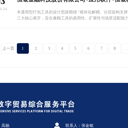
03
6.04
本通用型打包工具的设计思路围绕 “模块化解耦、分层架构支撑
三大核心展开，旨在兼顾工具的易用性、扩展性与场景适配能
上一页
1
2
3
4
5
6
7
8
.
：高杨
联系人：张金铭