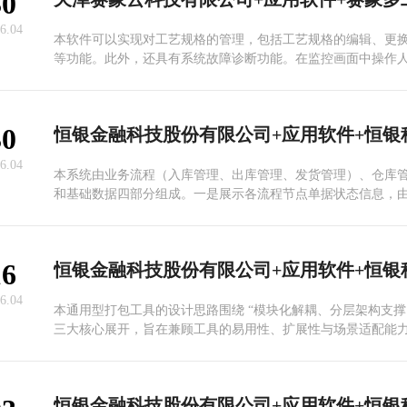
30
结果准确可靠，大幅提升实验室工作效率与规范化水平。
6.04
本软件可以实现对工艺规格的管理，包括工艺规格的编辑、更
等功能。此外，还具有系统故障诊断功能。在监控画面中操作
到导致设备不能正常运行的原因及报警位置，从而及时排除故
备的正常生产。界面更加人性化，操作简单，易用，生产效率
靠性、易于维护和高可移植性等特点。
30
6.04
本系统由业务流程（入库管理、出库管理、发货管理）、仓库
和基础数据四部分组成。一是展示各流程节点单据状态信息，
进行操作，包括单据类型有周转入库单、进账入库单、需求储
返还出库单、工单领用出库单、维修领用出库单、委外出库单
销账出库单。二是记录实时库存情况，根据单据状态不同提供
16
理。三是展示在途数据，可查看系统的在途单据概况。四是展
据，用于各功能模块基础数据维护。
6.04
本通用型打包工具的设计思路围绕 “模块化解耦、分层架构支撑
三大核心展开，旨在兼顾工具的易用性、扩展性与场景适配能