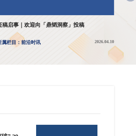
征稿启事｜欢迎向「鼎韬洞察」投稿
“京津
文启
2026.04.10
所属栏目：前沿时讯
所属栏