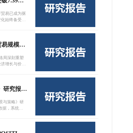
服贸会重磅发布 | 2024年全球数字贸易规模突破7.39万亿美元，中国稳居第四
字贸易已成为驱
变化始终备受关
会上，鼎韬产业
数据分析报告
重磅发布 | 《数字贸易蓝皮书——全球数字贸易规模测度与数据分析报告（2025）》亮相北京服贸会
贸格局深刻重塑
经济增长与价值
鼎韬发布《中东欧数字贸易合作前景与策略》研究报告——中东欧数字贸易增速领先全球，与中国合作潜力显著
前景与策略》研
板数据，系统分
企业开拓中东欧