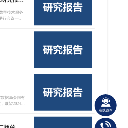
响力数字技术服务
会平行会议—数
家数据局会同有
展望2024年
》，今日（6月
在线咨询
原创报告 | 对WTO《数字贸易测度手册》第二版的解读与思考