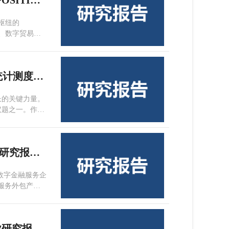
鼎韬重磅发布《打造新一代数字服务枢纽的POSITION策略》报告——八大维度重构中国TDS产业竞争力
务枢纽的
易、数字贸易与
cing, TDS）产业
鼎韬产业研究院发布《跬步千里--数字贸易统计测度的最新实践和思考》专题报告，引领数字贸易统计新实践
长的关键力量。
议题之一。作为
业智库和权威研
数字贸易统计测
统计测度的最新
2023-2024年度最具影响力数字金融服务企业研究报告正式发布
测度方法和策略
力数字金融服务企
—服务外包产业
2023-2024 年度最具影响力数字技术服务企业研究报告正式发布